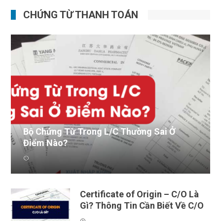
CHỨNG TỪ THANH TOÁN
Bộ Chứng Từ Trong L/C Thường Sai Ở
Điểm Nào?
Bộ chứng từ trong L/C chuẩn chỉnh được ví như
"xương sống" đ...
Certificate of Origin – C/O Là
Gì? Thông Tin Cần Biết Về C/O