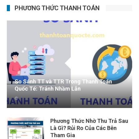
PHƯƠNG THỨC THANH TOÁN
So Sánh TT và TTR Trong Thanh Toán
Quốc Tế: Tránh Nhầm Lẫn
Phương thức thanh toán TT là hình thức thanh toán
hiện đượ...
Phương Thức Nhờ Thu Trả Sau
Là Gì? Rủi Ro Của Các Bên
Tham Gia