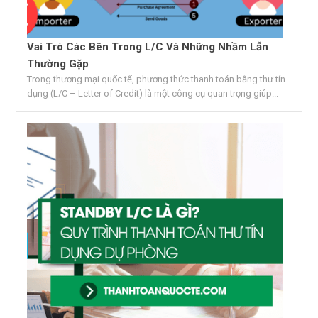
Vai Trò Các Bên Trong L/C Và Những Nhầm Lẫn
Thường Gặp
Trong thương mại quốc tế, phương thức thanh toán bằng thư tín
dụng (L/C – Letter of Credit) là một công cụ quan trọng giúp...