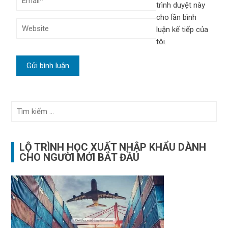
trình duyệt này
cho lần bình
luận kế tiếp của
tôi.
Tìm
kiếm
cho:
LỘ TRÌNH HỌC XUẤT NHẬP KHẨU DÀNH
CHO NGƯỜI MỚI BẮT ĐẦU