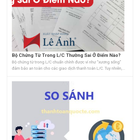
Bộ Chứng Từ Trong L/C Thường Sai Ở Điểm Nào?
Bộ chứng từ trong L/C chuẩn chỉnh được ví như “xương sống”
đảm bảo an toàn cho các giao dịch thanh toán L/C. Tuy nhiên,...