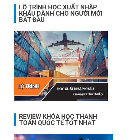
LỘ TRÌNH HỌC XUẤT NHẬP
KHẨU DÀNH CHO NGƯỜI MỚI
BẮT ĐẦU
REVIEW KHÓA HỌC THANH
TOÁN QUỐC TẾ TỐT NHẤT