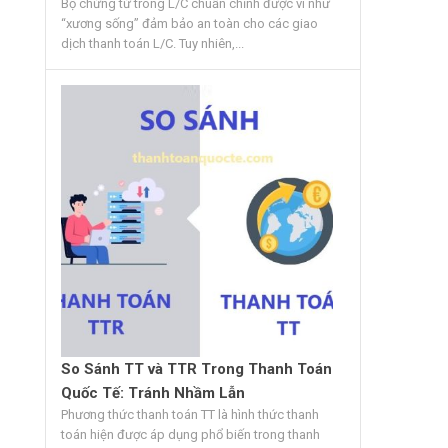
Bộ chứng từ trong L/C chuẩn chỉnh được ví như
“xương sống” đảm bảo an toàn cho các giao
dịch thanh toán L/C. Tuy nhiên,...
So Sánh TT và TTR Trong Thanh Toán
Quốc Tế: Tránh Nhầm Lẫn
Phương thức thanh toán TT là hình thức thanh
toán hiện được áp dụng phổ biến trong thanh