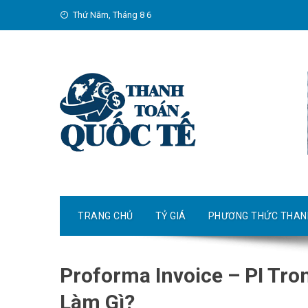
Skip
Thứ Năm, Tháng 8 6
to
content
TRANG CHỦ
TỶ GIÁ
PHƯƠNG THỨC THAN
Proforma Invoice – PI Tro
Làm Gì?