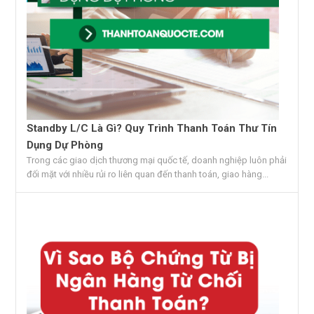
Standby L/C Là Gì? Quy Trình Thanh Toán Thư Tín
Dụng Dự Phòng
Trong các giao dịch thương mại quốc tế, doanh nghiệp luôn phải
đối mặt với nhiều rủi ro liên quan đến thanh toán, giao hàng...