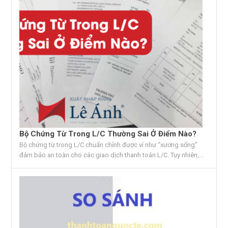
Bộ Chứng Từ Trong L/C Thường Sai Ở Điểm Nào?
Bộ chứng từ trong L/C chuẩn chỉnh được ví như “xương sống”
đảm bảo an toàn cho các giao dịch thanh toán L/C. Tuy nhiên,...