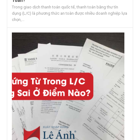
Toán?
Trong giao dịch thanh toán quốc tế, thanh toán bằng thư tín
dụng (L/C) là phương thức an toàn được nhiều doanh nghiệp lựa
chọn,...