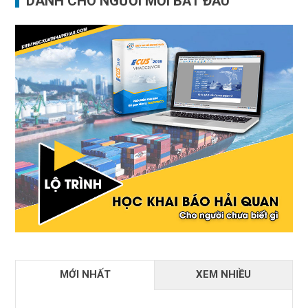
DÀNH CHO NGƯỜI MỚI BẮT ĐẦU
MỚI NHẤT
XEM NHIỀU