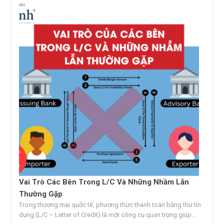
Vai Trò Các Bên Trong L/C Và Những Nhầm Lẫn
Thường Gặp
Trong thương mại quốc tế, phương thức thanh toán bằng thư tín
dụng (L/C – Letter of Credit) là một công cụ quan trọng giúp...