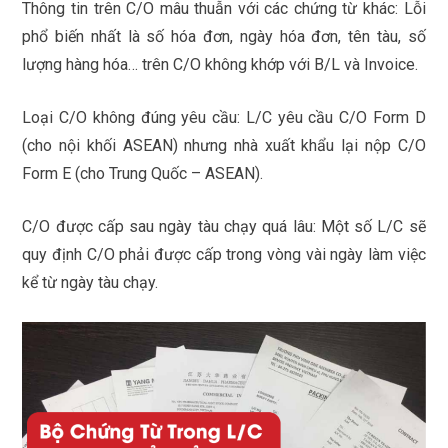
Thông tin trên C/O mâu thuẫn với các chứng từ khác: Lỗi
phổ biến nhất là số hóa đơn, ngày hóa đơn, tên tàu, số
lượng hàng hóa… trên C/O không khớp với B/L và Invoice.
Loại C/O không đúng yêu cầu: L/C yêu cầu C/O Form D
(cho nội khối ASEAN) nhưng nhà xuất khẩu lại nộp C/O
Form E (cho Trung Quốc – ASEAN).
C/O được cấp sau ngày tàu chạy quá lâu: Một số L/C sẽ
quy định C/O phải được cấp trong vòng vài ngày làm việc
kể từ ngày tàu chạy.