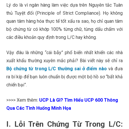
Lý do là vì ngân hàng làm việc dựa trên Nguyên tắc Tuân
thủ Tuyệt đối (Principle of Strict Compliance). Họ không
quan tâm hàng hóa thực tế tốt xấu ra sao, họ chỉ quan tâm
bộ chứng từ có khớp 100% từng chữ, từng dấu chấm với
các điều khoản quy định trong L/C hay không.
Vậy đâu là những “cái bẫy” phổ biến nhất khiến các nhà
xuất khẩu thường xuyên mắc phải? Bài viết này sẽ chỉ ra
Bộ chứng từ trong L/C thường sai ở điểm nào
và đưa
ra bí kíp để bạn luôn chuẩn bị được một bộ hồ sơ “bất khả
chiến bại”.
>>>> Xem thêm:
UCP Là Gì
? Tìm Hiểu UCP 600 Thông
Qua Các Tình Huống Minh Họa
I. Lỗi Trên Chứng Từ Trong L/C: