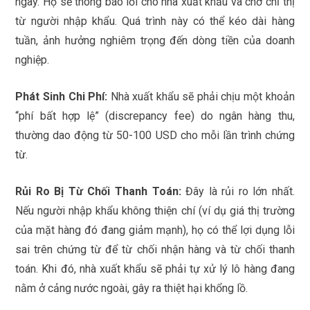
ngay. Họ sẽ thông báo lỗi cho nhà xuất khẩu và chờ chỉ thị
từ người nhập khẩu. Quá trình này có thể kéo dài hàng
tuần, ảnh hưởng nghiêm trọng đến dòng tiền của doanh
nghiệp.
Phát Sinh Chi Phí:
Nhà xuất khẩu sẽ phải chịu một khoản
“phí bất hợp lệ” (discrepancy fee) do ngân hàng thu,
thường dao động từ 50-100 USD cho mỗi lần trình chứng
từ.
Rủi Ro Bị Từ Chối Thanh Toán:
Đây là rủi ro lớn nhất.
Nếu người nhập khẩu không thiện chí (ví dụ giá thị trường
của mặt hàng đó đang giảm mạnh), họ có thể lợi dụng lỗi
sai trên chứng từ để từ chối nhận hàng và từ chối thanh
toán. Khi đó, nhà xuất khẩu sẽ phải tự xử lý lô hàng đang
nằm ở cảng nước ngoài, gây ra thiệt hại khổng lồ.