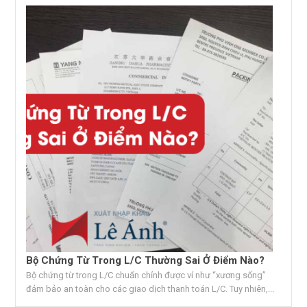
Bộ Chứng Từ Trong L/C Thường Sai Ở Điểm Nào?
Bộ chứng từ trong L/C chuẩn chỉnh được ví như “xương sống”
đảm bảo an toàn cho các giao dịch thanh toán L/C. Tuy nhiên,...