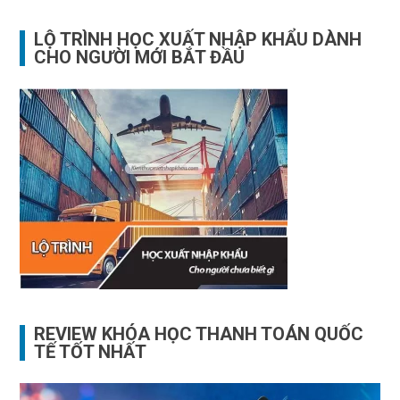
cho:
LỘ TRÌNH HỌC XUẤT NHẬP KHẨU DÀNH
CHO NGƯỜI MỚI BẮT ĐẦU
REVIEW KHÓA HỌC THANH TOÁN QUỐC
TẾ TỐT NHẤT