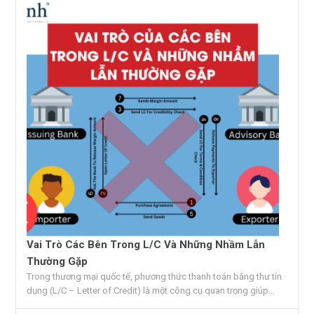
Vai Trò Các Bên Trong L/C Và Những Nhầm Lẫn
Thường Gặp
Trong thương mại quốc tế, phương thức thanh toán bằng thư tín
dụng (L/C – Letter of Credit) là một công cụ quan trọng giúp...