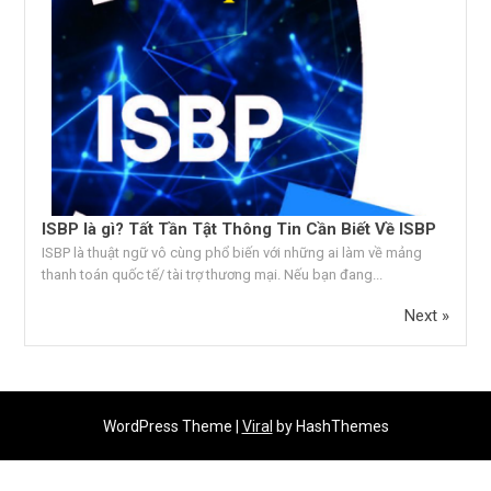
ISBP là gì? Tất Tần Tật Thông Tin Cần Biết Về ISBP
ISBP là thuật ngữ vô cùng phổ biến với những ai làm về mảng
thanh toán quốc tế/ tài trợ thương mại. Nếu bạn đang...
Next »
WordPress Theme |
Viral
by HashThemes