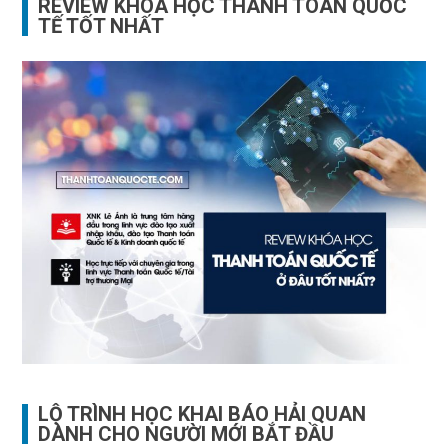
REVIEW KHÓA HỌC THANH TOÁN QUỐC
TẾ TỐT NHẤT
LỘ TRÌNH HỌC KHAI BÁO HẢI QUAN
DÀNH CHO NGƯỜI MỚI BẮT ĐẦU